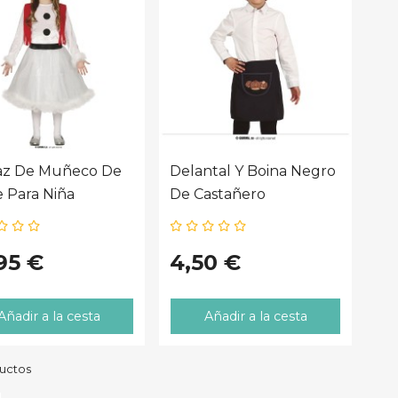
raz De Muñeco De
Delantal Y Boina Negro
e Para Niña
De Castañero
95 €
4,50 €
Añadir a la cesta
Añadir a la cesta
ductos