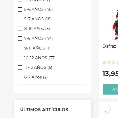
5-6 AÑOS
(40)
5-7 AÑOS
(18)
8-10 Años
(3)
7-9 AÑOS
(44)
Disfraz
9-11 AÑOS
(11)
10-12 AÑOS
(37)
11-13 AÑOS
(6)
13,9
6-7 Años
(2)
Aña
ÚLTIMOS ARTÍCULOS