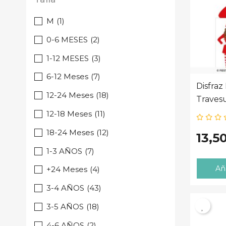
M
(1)
0-6 MESES
(2)
1-12 MESES
(3)
6-12 Meses
(7)
Disfraz
12-24 Meses
(18)
Travesu
12-18 Meses
(11)
18-24 Meses
(12)
13,5
1-3 AÑOS
(7)
Aña
+24 Meses
(4)
3-4 AÑOS
(43)
3-5 AÑOS
(18)
4-6 AÑOS
(2)