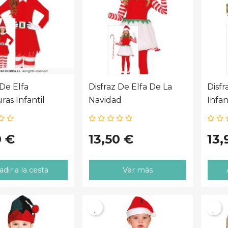
 De Elfa
Disfraz De Elfa De La
Disfr
ras Infantil
Navidad
Infan
0 €
13,50 €
13,
dir a la cesta
Ver más