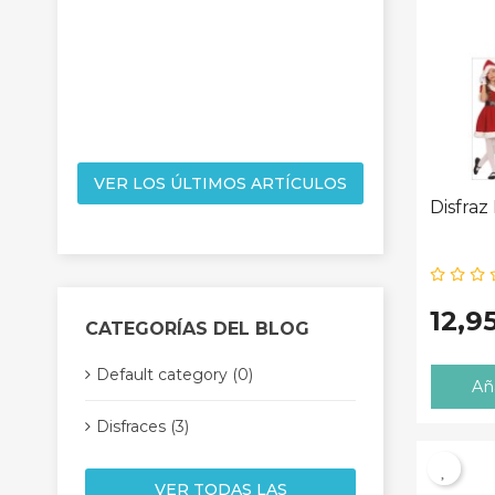
y
ta con
para
VER LOS ÚLTIMOS ARTÍCULOS
Disfra
12,9
CATEGORÍAS DEL BLOG
Default category (0)
Aña
Disfraces (3)
VER TODAS LAS