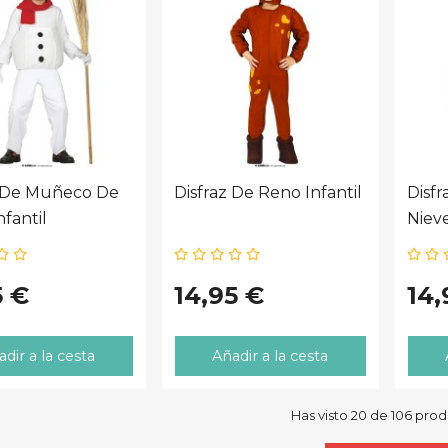
z De Muñeco De
Disfraz De Reno Infantil
Disf
nfantil
Niev
5 €
14,95 €
14,
dir a la cesta
Añadir a la cesta
Has visto 20 de 106 pro