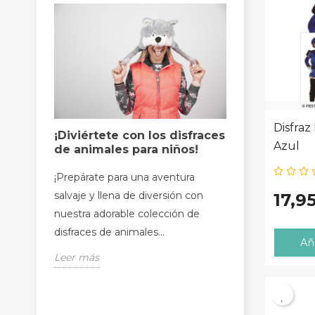
Disfraz
Ideas de d
¡Diviértete con los disfraces
Azul
elegantes 
de animales para niños!
¿Estás busca
¡Prepárate para una aventura
C
y sofisticado 
salvaje y llena de diversión con
17,9
In
o evento espe
nuestra adorable colección de
te invitamos a.
disfraces de animales...
Nomb
Aña
Debe
Leer más
Leer más
es en