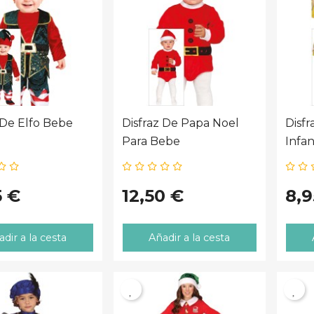
 De Elfo Bebe
Disfraz De Papa Noel
Disf
Para Bebe
Infan
5 €
12,50 €
8,9
dir a la cesta
Añadir a la cesta