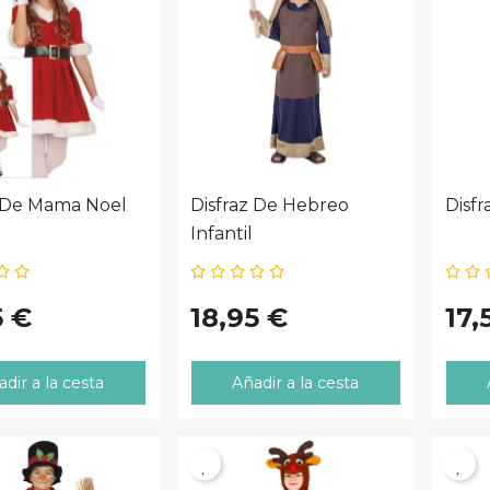
¡Prepárate para deslumbrar y
destacar en tu próxima fiesta con
los disfraces más originales para
hombres de este año!...
Leer más
z De Mama Noel
Disfraz De Hebreo
Disf
Infantil
5 €
18,95 €
17,
dir a la cesta
Añadir a la cesta