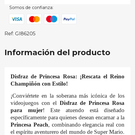
Somos de confianza:
Ref: GI86205
×
×
Crear lista de deseos
Iniciar sesión
Información del producto
Nombre de la lista de deseos
Debe iniciar sesión para guardar productos en su lista de
Disfraz de Princesa Rosa: ¡Rescata el Reino
deseos.
Champiñón con Estilo!
¡Conviértete en la soberana más icónica de los
Cancelar
Cancelar
Crear lista de deseos
Iniciar sesión
videojuegos con el
Disfraz de Princesa Rosa
para mujer
! Este atuendo está diseñado
específicamente para quienes desean encarnar a la
Princesa Peach
, combinando elegancia real con
el espíritu aventurero del mundo de Super Mario.