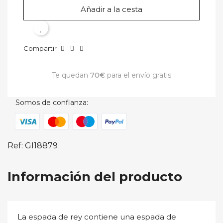
Añadir a la cesta
Compartir
Te quedan
70€
para el envío gratis
Somos de confianza:
×
×
Crear lista de deseos
Iniciar sesión
Ref: GI18879
Nombre de la lista de deseos
Debe iniciar sesión para guardar productos en su lista de
Información del producto
deseos.
La espada de rey contiene una espada de