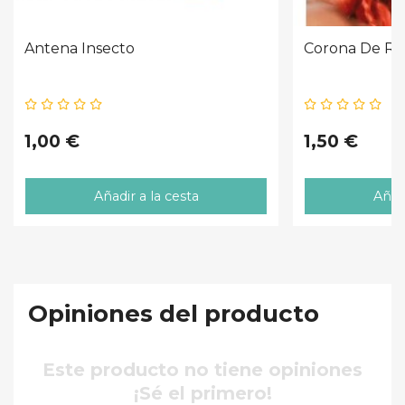
Antena Insecto
Corona De Re
1,00 €
1,50 €
Añadir a la cesta
Añadi
Opiniones del producto
Este producto no tiene opiniones
¡Sé el primero!