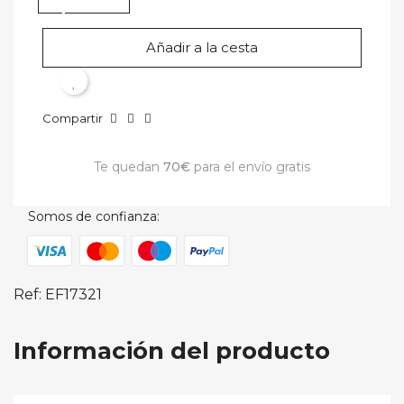
Añadir a la cesta
Compartir
Te quedan
70€
para el envío gratis
Somos de confianza:
×
×
Ref: EF17321
Crear lista de deseos
Iniciar sesión
Información del producto
Nombre de la lista de deseos
Debe iniciar sesión para guardar productos en su lista de
deseos.