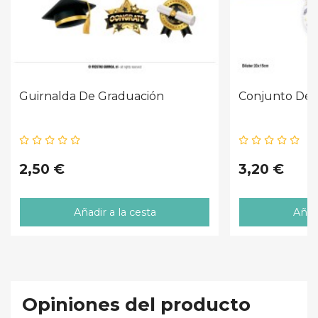
Guirnalda De Graduación
Conjunto De 
2,50 €
3,20 €
Añadir a la cesta
Añadi
Opiniones del producto