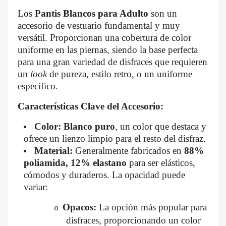
Los
Pantis Blancos para Adulto
son un
accesorio de vestuario fundamental y muy
×
×
versátil. Proporcionan una cobertura de color
Crear lista de deseos
Iniciar sesión
uniforme en las piernas, siendo la base perfecta
para una gran variedad de disfraces que requieren
Nombre de la lista de deseos
Debe iniciar sesión para guardar productos en su lista de
un
look
de pureza, estilo retro, o un uniforme
específico.
deseos.
Características Clave del Accesorio:
Color:
Blanco puro
, un color que destaca y
Cancelar
Cancelar
Crear lista de deseos
Iniciar sesión
ofrece un lienzo limpio para el resto del disfraz.
Material:
Generalmente fabricados en
88%
poliamida, 12% elastano
para ser elásticos,
cómodos y duraderos. La opacidad puede
variar:
Opacos:
La opción más popular para
o
disfraces, proporcionando un color